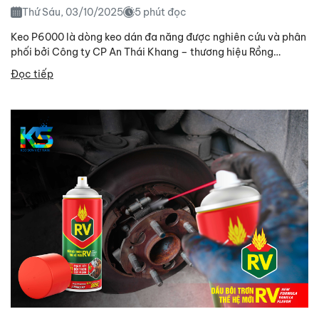
Thứ Sáu, 03/10/2025
5 phút đọc
Keo P6000 là dòng keo dán đa năng được nghiên cứu và phân
phối bởi Công ty CP An Thái Khang – thương hiệu Rồng
Vàng....
Đọc tiếp