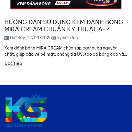
HƯỚNG DẪN SỬ DỤNG KEM ĐÁNH BÓNG
MIRA CREAM CHUẨN KỸ THUẬT A-Z
Thứ Bảy, 27/09/2025
5 phút đọc
Kem đánh bóng MIRA CREAM chứa sáp carnauba nguyên
chất, giúp bảo vệ bề mặt, chống tia UV, tạo độ bóng cao và
chống ăn mòn...
Đọc tiếp