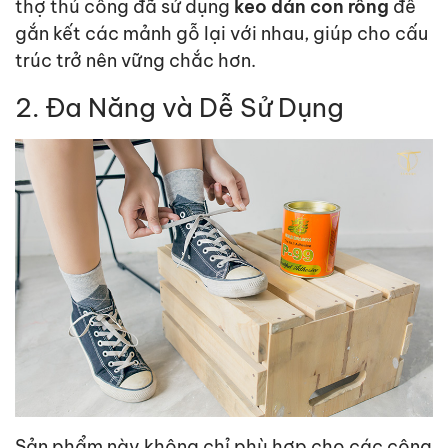
thợ thủ
cô
ng đã sử dụng
keo dán con rồng
để
gắn kết các mảnh gỗ lại với nhau, giúp cho cấu
trúc trở nên vững chắc hơn.
2. Đa Năng và Dễ Sử Dụng
Sản phẩm này không chỉ phù hợp cho các
cô
ng