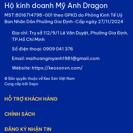
Hộ kinh doanh Mỹ Anh Dragon
MST:8016714798-001 theo GPKD do Phòng Kinh Tế Uỷ
Ban Nhân Dân Phường Gia Định-Cấp ngày 27/11/2024
Địa chỉ:
Trụ sở 112/9/1 Lê Văn Duyệt, Phường Gia Định,
TP.Hồ Chí Minh
Số điện thoại:
0909 041 376
Email:
maihoangmyanh1981@gmail.com
Website:
https://keosonvn.com/
© Bản quyền thuộc về
Keo Sơn Việt Nam
Cung cấp bởi
Sapo
HỖ TRỢ KHÁCH HÀNG
CHÍNH SÁCH
ĐĂNG KÝ NHẬN TIN