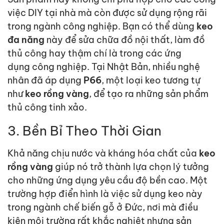
việc DIY tại nhà mà còn được sử dụng rộng rãi
trong ngành
cô
ng nghiệp. Bạn có thể dùng
keo
đa năng
này để sửa chữa đồ nội thất, làm đồ
thủ
cô
ng hay thậm chí là trong các ứng
dụng
cô
ng nghiệp. Tại Nhật Bản, nhiều nghệ
nhân đã áp dụng
P66
, một loại keo tương tự
như
keo rồng vàng
, để tạo ra những sản phẩm
thủ
cô
ng tinh xảo.
3. Bền Bỉ Theo Thời Gian
Khả năng chịu nước và kháng hóa chất của
keo
rồng vàng
giúp nó trở thành lựa chọn lý tưởng
cho những ứng dụng yêu cầu độ bền cao. Một
trường hợp điển hình là việc sử dụng keo này
trong ngành chế biến gỗ ở Đức, nơi mà điều
kiện môi trường rất khắc nghiệt nhưng sản