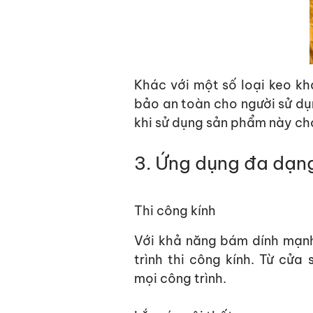
Khác với một số loại keo k
bảo
an toàn cho người sử dụ
khi sử dụng sản phẩm này ch
3. Ứng dụng đa dạng
Thi
cô
ng kính
Với khả năng bám dính mạnh 
trình thi
cô
ng kính. Từ cửa 
mọi
cô
ng trình.