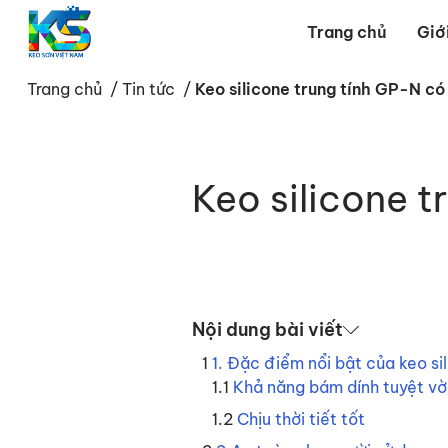
Trang chủ
Giớ
Trang chủ
/
Tin tức
/
Keo silicone trung tính GP-N có
Câu hỏi thường g
Keo silicone t
Nội dung bài viết
1. Đặc điểm nổi bật của keo s
Khả năng bám dính tuyệt vờ
Chịu thời tiết tốt