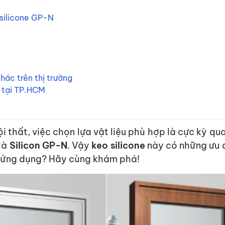
silicone GP-N
hác trên thị trường
g tại TP.HCM
i thất, việc chọn lựa vật liệu phù hợp là cực kỳ q
 là
Silicon GP-N
. Vậy
keo silicone
này có những ưu đ
u ứng dụng? Hãy cùng khám phá!