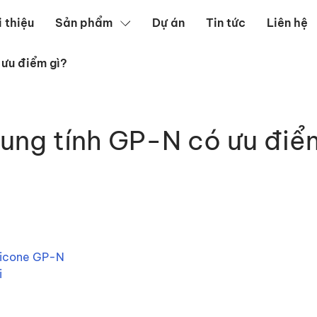
i thiệu
Sản phẩm
Dự án
Tin tức
Liên hệ
 ưu điểm gì?
ặp
rung tính GP-N có ưu điể
ilicone GP-N
i