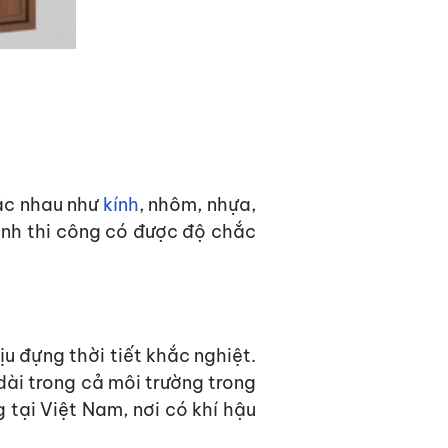
hác nhau như
kính
, nhôm, nhựa,
ình thi
cô
ng có được độ
chắc
u đựng thời tiết khắc nghiệt.
dài trong cả môi trường trong
g tại Việt Nam, nơi có khí hậu