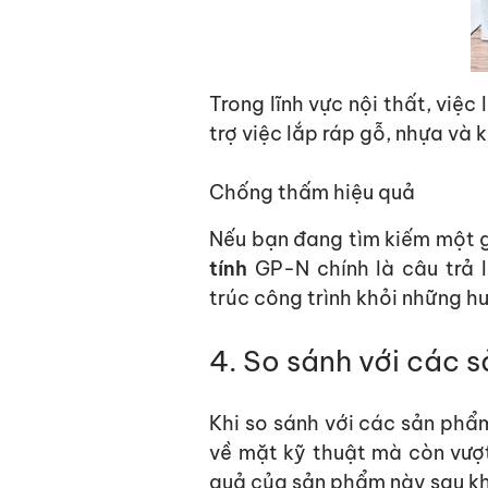
Trong lĩnh vực nội thất, việc
trợ việc lắp ráp gỗ, nhựa và
Chống thấm hiệu quả
Nếu bạn đang tìm kiếm một g
tính
GP-N chính là câu trả 
trúc
cô
ng trình khỏi những hư
4. So sánh với các s
Khi so sánh với các sản ph
về mặt kỹ thuật mà còn vượt 
quả
của sản phẩm này
sau
kh