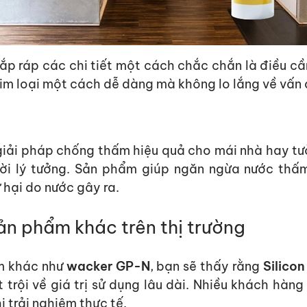
 lắp ráp các chi tiết một cách
chắc chắn
là điều cầ
 kim loại một cách dễ dàng mà không lo lắng về vấn
iải
pháp
chống thấm
hiệu quả
cho mái nhà hay tườ
lời lý tưởng. Sản phẩm giúp ngăn ngừa nước thấ
 hại do nước gây ra.
ản phẩm khác trên thị trường
ẩm khác như
wacker GP-N
, bạn sẽ thấy rằng
Silico
trội về giá trị sử dụng lâu dài. Nhiều khách hàng
i trải nghiệm thực tế.