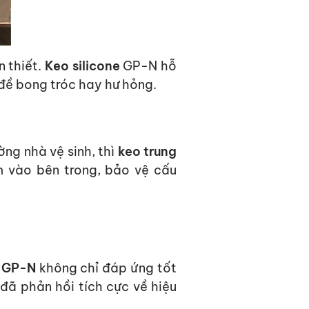
n thiết.
Keo silicone
GP-N hỗ
 đề bong tróc hay hư hỏng.
ng nhà vệ sinh, thì
keo trung
m vào bên trong, bảo vệ cấu
n GP-N
không chỉ đáp ứng tốt
 đã phản hồi tích cực về
hiệu