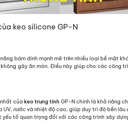
 của keo silicone GP-N
 năng bám dính mạnh mẽ trên nhiều loại bề mặt k
à không gây ăn mòn. Điều này giúp cho các
cô
ng tr
 nhất của
keo trung tính
GP-N chính là khả năng chị
UV, nước và nhiệt độ cao, giúp duy trì độ bền lâu 
t yếu tố quan trọng đối với các
cô
ng trình xây dựn