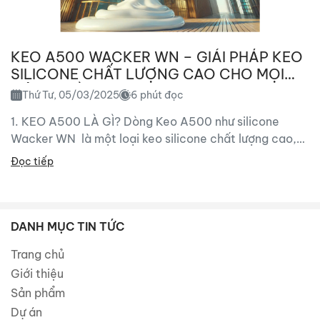
KEO A500 WACKER WN – GIẢI PHÁP KEO
SILICONE CHẤT LƯỢNG CAO CHO MỌI
CÔNG TRÌNH
Thứ Tư, 05/03/2025
6 phút đọc
1. KEO A500 LÀ GÌ? Dòng Keo A500 như silicone
Wacker WN là một loại keo silicone chất lượng cao,
chuyên dùng để trám trét, kết dính...
Đọc tiếp
DANH MỤC TIN TỨC
Trang chủ
Giới thiệu
Sản phẩm
Dự án