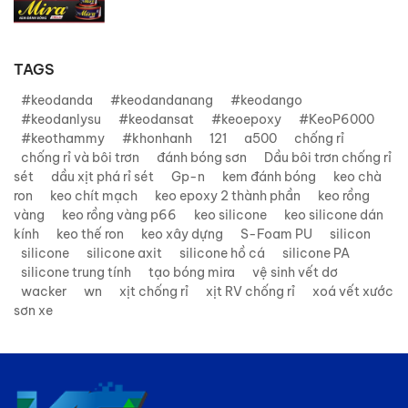
TAGS
#keodanda
#keodandanang
#keodango
#keodanlysu
#keodansat
#keoepoxy
#KeoP6000
#keothammy
#khonhanh
121
a500
chống rỉ
chống rỉ và bôi trơn
đánh bóng sơn
Dầu bôi trơn chống rỉ
sét
dầu xịt phá rỉ sét
Gp-n
kem đánh bóng
keo chà
ron
keo chít mạch
keo epoxy 2 thành phần
keo rồng
vàng
keo rồng vàng p66
keo silicone
keo silicone dán
kính
keo thế ron
keo xây dựng
S-Foam PU
silicon
silicone
silicone axit
silicone hồ cá
silicone PA
silicone trung tính
tạo bóng mira
vệ sinh vết dơ
wacker
wn
xịt chống rỉ
xịt RV chống rỉ
xoá vết xước
sơn xe