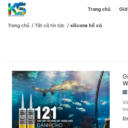
Trang chủ
Giớ
Trang chủ
/
Tất cả tin tức
/
silicone hồ cá
Câu hỏi thường g
G
W
Vi
ma
Đọ