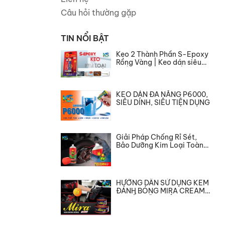
Câu hỏi thường gặp
TIN NỔI BẬT
Keo 2 Thành Phần S-Epoxy
Rồng Vàng | Keo dán siêu
chắc, chịu nhiệt, bền bỉ
KEO DÁN ĐA NĂNG P6000,
SIÊU DÍNH, SIÊU TIỆN DỤNG
Giải Pháp Chống Rỉ Sét,
Bảo Dưỡng Kim Loại Toàn
Diện
HƯỚNG DẪN SỬ DỤNG KEM
ĐÁNH BÓNG MIRA CREAM
CHUẨN KỸ THUẬT A-Z