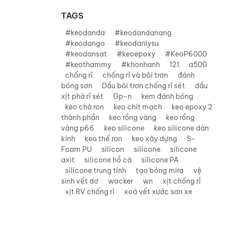
TAGS
#keodanda
#keodandanang
#keodango
#keodanlysu
#keodansat
#keoepoxy
#KeoP6000
#keothammy
#khonhanh
121
a500
chống rỉ
chống rỉ và bôi trơn
đánh
bóng sơn
Dầu bôi trơn chống rỉ sét
dầu
xịt phá rỉ sét
Gp-n
kem đánh bóng
keo chà ron
keo chít mạch
keo epoxy 2
thành phần
keo rồng vàng
keo rồng
vàng p66
keo silicone
keo silicone dán
kính
keo thế ron
keo xây dựng
S-
Foam PU
silicon
silicone
silicone
axit
silicone hồ cá
silicone PA
silicone trung tính
tạo bóng mira
vệ
sinh vết dơ
wacker
wn
xịt chống rỉ
xịt RV chống rỉ
xoá vết xước sơn xe