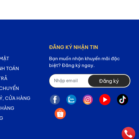
ĐĂNG KÝ NHẬN TIN
 MẬT
Bạn muốn nhận khuyến mãi đặc
biệt? Đăng ký ngay.
NH TOÁN
TRẢ
Đăng ký
 CHUYỂN
LÝ, CỬA HÀNG
M HÀNG
NG