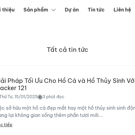
i thiệu
Sản phẩm
Dự án
Tin tức
Liên hệ
ặp
Tất cả tin tức
iải Pháp Tối Ưu Cho Hồ Cá và Hồ Thủy Sinh Với
acker 121
Thứ Tư, 15/01/2025
3 phút đọc
ệc sở hữu một hồ cá đẹp mắt hay một hồ thủy sinh sinh độ
ng lại không gian sống thêm phần tươi mới...
c tiếp