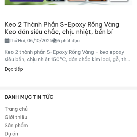
Keo 2 Thành Phần S-Epoxy Rồng Vàng |
Keo dán siêu chắc, chịu nhiệt, bền bỉ
Thứ Hai, 06/10/2025
6 phút đọc
Keo 2 thành phần S-Epoxy Rồng Vàng – keo epoxy
siêu bền, chịu nhiệt 150°C, dán chắc kim loại, gỗ, thủy
tinh. Giải pháp kết dính...
Đọc tiếp
DANH MỤC TIN TỨC
Trang chủ
Giới thiệu
Sản phẩm
Dự án