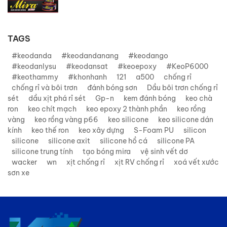
TAGS
#keodanda
#keodandanang
#keodango
#keodanlysu
#keodansat
#keoepoxy
#KeoP6000
#keothammy
#khonhanh
121
a500
chống rỉ
chống rỉ và bôi trơn
đánh bóng sơn
Dầu bôi trơn chống rỉ
sét
dầu xịt phá rỉ sét
Gp-n
kem đánh bóng
keo chà
ron
keo chít mạch
keo epoxy 2 thành phần
keo rồng
vàng
keo rồng vàng p66
keo silicone
keo silicone dán
kính
keo thế ron
keo xây dựng
S-Foam PU
silicon
silicone
silicone axit
silicone hồ cá
silicone PA
silicone trung tính
tạo bóng mira
vệ sinh vết dơ
wacker
wn
xịt chống rỉ
xịt RV chống rỉ
xoá vết xước
sơn xe